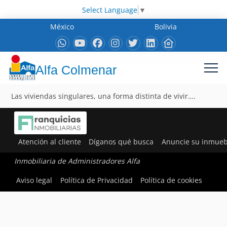
Select Language
▼
México
Bolivia
Alfa Colmenar
Las viviendas singulares, una forma distinta de vivir….
Atención al cliente
Díganos qué busca
Anuncie su inmueb
Inmobiliaria de Administradores Alfa
Aviso legal
Política de Privacidad
Política de cookies