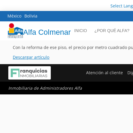
Select Lan
México
Bolivia
Alfa Colmenar
INICIO
¿POR QUÉ ALFA?
Con la reforma de ese piso, el precio por metro cuadrado p
Descargar artículo
Atención al cliente
Dí
Inmobiliaria de Administradores Alfa