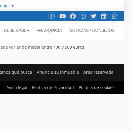
guage
▼
DEBE SABER
FRANQUICIA
NOTICIAS / CONSEJOS
uede variar de media entre 400 y 500 euros.
ganos qué busca
Anuncie su inmueble
Área reservada
Aviso legal
Política de Privacidad
Política de cookies