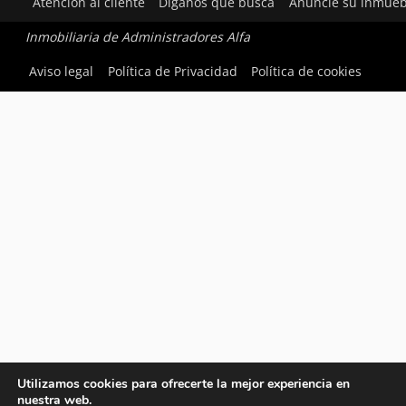
Atención al cliente
Díganos qué busca
Anuncie su inmueb
Inmobiliaria de Administradores Alfa
Aviso legal
Política de Privacidad
Política de cookies
Utilizamos cookies para ofrecerte la mejor experiencia en
nuestra web.