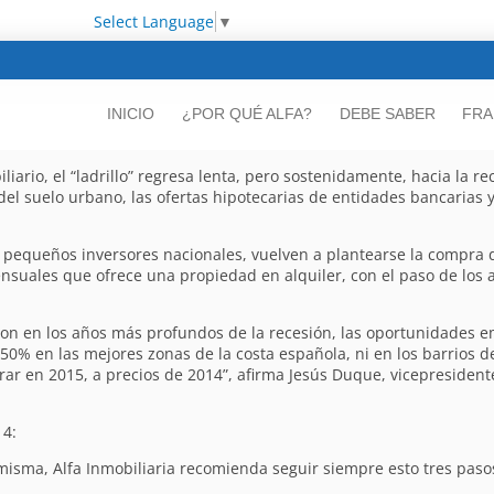
Select Language
▼
INICIO
¿POR QUÉ ALFA?
DEBE SABER
FRA
iario, el “ladrillo” regresa lenta, pero sostenidamente, hacia la re
del suelo urbano, las ofertas hipotecarias de entidades bancarias y
 pequeños inversores nacionales, vuelven a plantearse la compra
ensuales que ofrece una propiedad en alquiler, con el paso de los 
on en los años más profundos de la recesión, las oportunidades em
50% en las mejores zonas de la costa española, ni en los barrios 
 en 2015, a precios de 2014”, afirma Jesús Duque, vicepresidente 
14:
a misma, Alfa Inmobiliaria recomienda seguir siempre esto tres pas