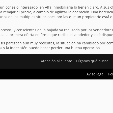
n consejo interesado, en Alfa Inmobiliaria lo tienen claro. A sus of
a rebajar el precio, a cambio de agilizar la operación. Una herencia
os de las múltiples situaciones por las que un propietario está d
orosos, y conscientes de la bajada ya realizada por los vendedore
a la primera oferta en firme que recibe el vendedor y esté dispue
risis parezcan aún muy recientes, la situación ha cambiado por c
s y la indecisión puede hacer perder una buena operación.
Atención al cliente
Díganos qué busca
Aviso legal
Po