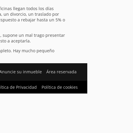
icinas llegan todos los días
, un divorcio, un traslado por
ispuesto a rebajar hasta un 5% o
s, supone un mal trago presentar
sto a aceptarla.
ompleto. Hay mucho pequeño
Anuncie su inmueble
Área reservada
lítica de Privacidad
Política de cookies