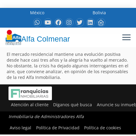
México
Bolivia
Alfa Colmenar
El mercado residencial mantiene una evolución positiva
desde hace casi tres años y la alegría ha vuelto al mercado.
No obstante, la crisis ha dejado algunos interrogantes en el
aire, que conviene analizar, en opinión de los responsables
de la red Alfa Inmobiliaria.
Atención al cliente
Díganos qué busca
Anuncie su inmueb
Inmobiliaria de Administradores Alfa
Aviso legal
Política de Privacidad
Política de cookies