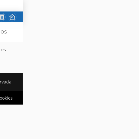
JOS
res
ervada
cookies