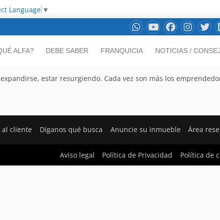
ect Language
▼
QUÉ ALFA?
DEBE SABER
FRANQUICIA
NOTICIAS / CONSE
 a expandirse, estar resurgiendo. Cada vez son más los emprendedo
 al cliente
Díganos qué busca
Anuncie su inmueble
Área res
Aviso legal
Política de Privacidad
Política de 