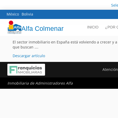
Sel
México
Bolivia
Alfa Colmenar
INICIO
¿POR 
El sector inmobiliario en España está volviendo a crecer y
que buscan ….
Descargar artículo
Atención
Inmobiliaria de Administradores Alfa