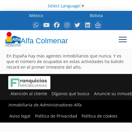
Select Language
▼
México
Bolivia
Alfa Colmenar
En España hay más agentes inmobiliarios que nunca. Y es
que el número de ocupados en estas actividades ha batido
récord en el primer trimestre del año.
Atención al cliente
Díganos qué busca
Anuncie su inmueb
Inmobiliaria de Administradores Alfa
Aviso legal
Política de Privacidad
Política de cookies