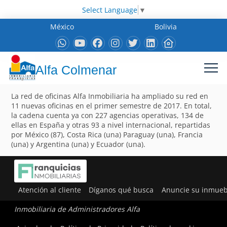
Select Language
▼
México
Bolivia
Alfa Colmenar
La red de oficinas Alfa Inmobiliaria ha ampliado su red en
11 nuevas oficinas en el primer semestre de 2017. En total,
la cadena cuenta ya con 227 agencias operativas, 134 de
ellas en España y otras 93 a nivel internacional, repartidas
por México (87), Costa Rica (una) Paraguay (una), Francia
(una) y Argentina (una) y Ecuador (una).
Atención al cliente
Díganos qué busca
Anuncie su inmueb
Inmobiliaria de Administradores Alfa