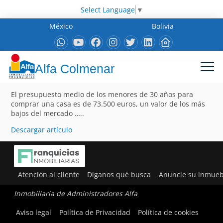
Select Language
▼
México
Bolivia
Alfa Colmenar
El presupuesto medio de los menores de 30 años para
comprar una casa es de 73.500 euros, un valor de los más
bajos del mercado …..
Descargar artículo
Atención al cliente
Díganos qué busca
Anuncie su inmueb
Inmobiliaria de Administradores Alfa
Aviso legal
Política de Privacidad
Política de cookies