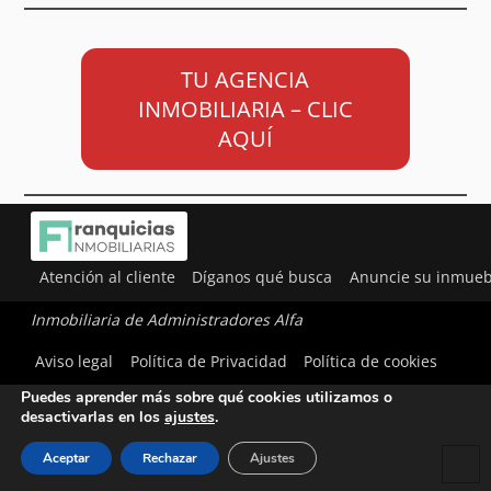
TU AGENCIA
INMOBILIARIA – CLIC
AQUÍ
Atención al cliente
Díganos qué busca
Anuncie su inmueb
Inmobiliaria de Administradores Alfa
Utilizamos cookies para ofrecerte la mejor experiencia en
Aviso legal
Política de Privacidad
Política de cookies
nuestra web.
Puedes aprender más sobre qué cookies utilizamos o
desactivarlas en los
ajustes
.
Aceptar
Rechazar
Ajustes