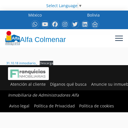
Select Language
▼
México
Bolivia
Alfa Colmenar
31.10.18 inmodiario_
Descarga
Atención al cliente
Díganos qué busca
Anuncie su inmueb
Inmobiliaria de Administradores Alfa
Aviso legal
Política de Privacidad
Política de cookies