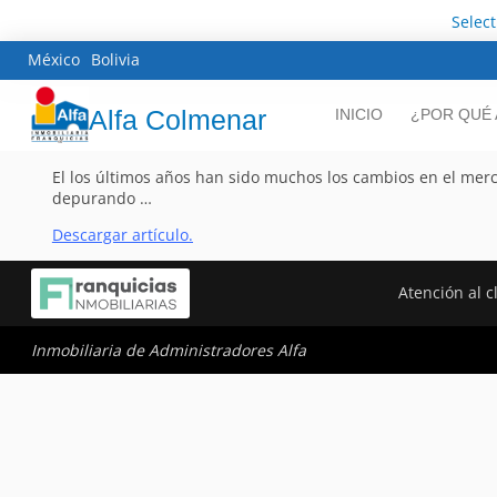
Selec
México
Bolivia
Alfa Colmenar
INICIO
¿POR QUÉ 
El los últimos años han sido muchos los cambios en el merc
depurando …
Descargar artículo.
Atención al c
Inmobiliaria de Administradores Alfa