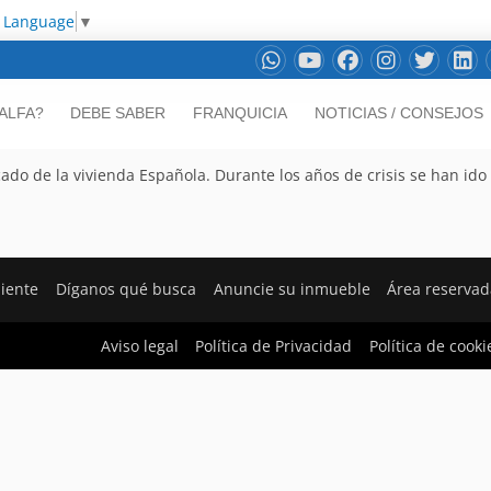
t Language
▼
ALFA?
DEBE SABER
FRANQUICIA
NOTICIAS / CONSEJOS
ado de la vivienda Española. Durante los años de crisis se han ido
liente
Díganos qué busca
Anuncie su inmueble
Área reservad
Aviso legal
Política de Privacidad
Política de cooki