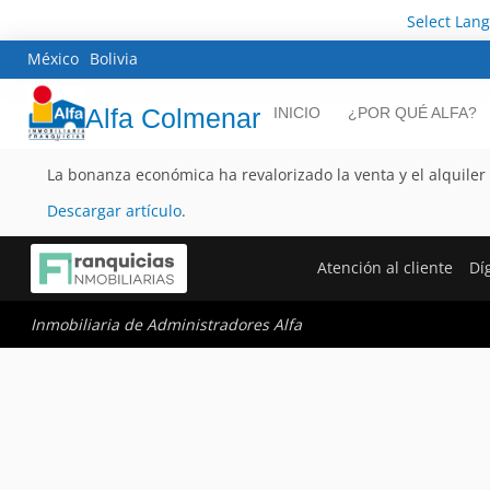
Select Lan
México
Bolivia
Alfa Colmenar
INICIO
¿POR QUÉ ALFA?
La bonanza económica ha revalorizado la venta y el alquiler
Descargar artículo
.
Atención al cliente
Dí
Inmobiliaria de Administradores Alfa