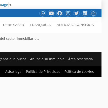
guage
▼
DEBE SABER
FRANQUICIA
NOTICIAS / CONSEJOS
 del sector inmobiliario…
ganos qué busca
Anuncie su inmueble
Área reservada
Aviso legal
Política de Privacidad
Política de cookies