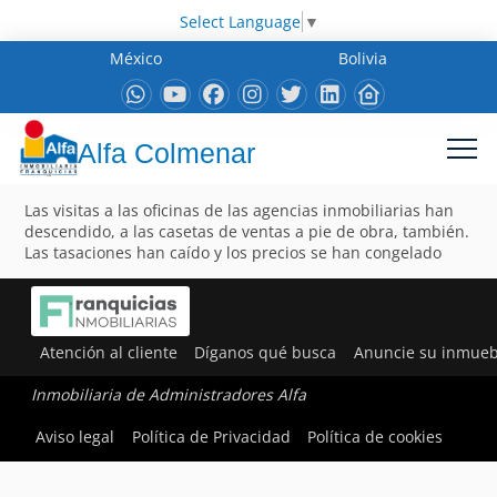
Select Language
▼
México
Bolivia
Alfa Colmenar
Las visitas a las oficinas de las agencias inmobiliarias han
descendido, a las casetas de ventas a pie de obra, también.
Las tasaciones han caído y los precios se han congelado
Atención al cliente
Díganos qué busca
Anuncie su inmueb
Inmobiliaria de Administradores Alfa
Aviso legal
Política de Privacidad
Política de cookies