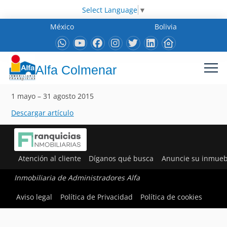
Select Language
▼
México
Bolivia
Alfa Colmenar
1 mayo – 31 agosto 2015
Descargar artículo
Atención al cliente
Díganos qué busca
Anuncie su inmueb
Inmobiliaria de Administradores Alfa
Aviso legal
Política de Privacidad
Política de cookies